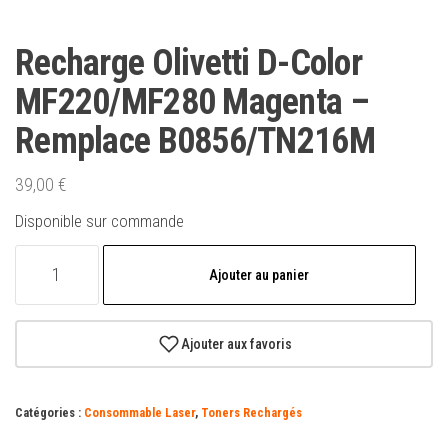
Recharge Olivetti D-Color
MF220/MF280 Magenta –
Remplace B0856/TN216M
39,00
€
Disponible sur commande
quantité
Ajouter au panier
de
Recharge
Olivetti
Ajouter aux favoris
D-
Color
Catégories :
Consommable Laser
,
Toners Rechargés
MF220/MF280