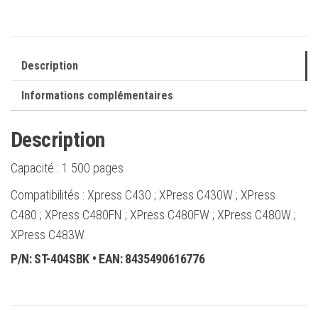
de
toner
générique
-
Description
Remplace
Informations complémentaires
SU100A
Description
Capacité :
1 500 pages
Compatibilités : Xpress C430 ; XPress C430W ; XPress
C480 ; XPress C480FN ; XPress C480FW ; XPress C480W ;
XPress C483W.
P/N:
ST-404SBK
• EAN:
8435490616776