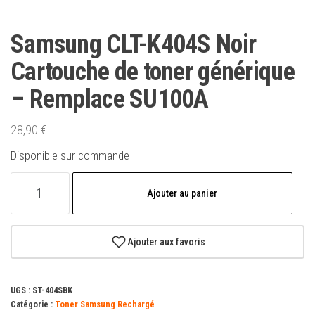
Samsung CLT-K404S Noir
Cartouche de toner générique
– Remplace SU100A
28,90
€
Disponible sur commande
quantité
Ajouter au panier
de
Samsung
CLT-
Ajouter aux favoris
K404S
Noir
UGS :
ST-404SBK
Cartouche
Catégorie :
Toner Samsung Rechargé