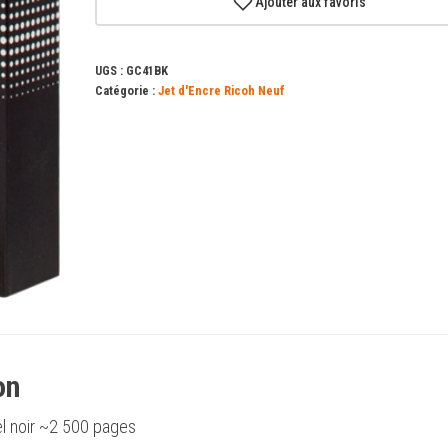
Ajouter aux favoris
(405761)
Noir
UGS :
GC41BK
Catégorie :
Jet d'Encre Ricoh Neuf
on
l noir ~2 500 pages