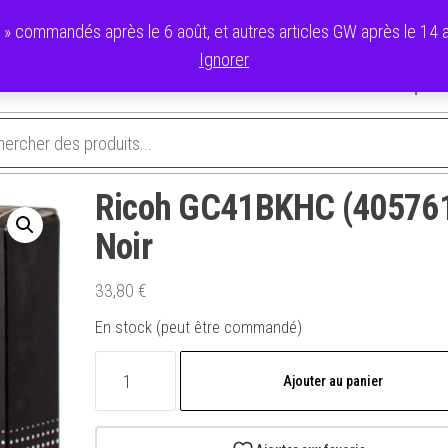
commandés après le 6 août, et autres articles GW après le 14 ao
Ignorer
avoris
Validation de la commande
Panier
Mon compte
Ricoh GC41BKHC (40576
Noir
33,80
€
En stock (peut être commandé)
quantité
Ajouter au panier
de
Ricoh
GC41BKHC