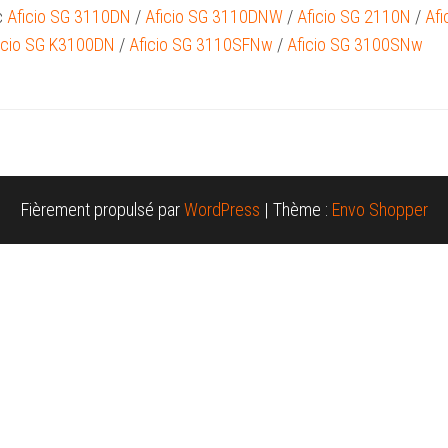
c
Aficio SG 3110DN
/
Aficio SG 3110DNW
/
Aficio SG 2110N
/
Afi
icio SG K3100DN
/
Aficio SG 3110SFNw
/
Aficio SG 3100SNw
Fièrement propulsé par
WordPress
|
Thème :
Envo Shopper