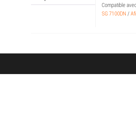
Compatible ave
SG 7100DN
/
Af