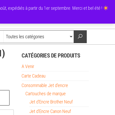
0
ût, expédiés à partir du 1er septembre. Merci et bel été !
0,00 €
Nous contacter
1)
CATÉGORIES DE PRODUITS
A Venir
Carte Cadeau
Consommable Jet d'encre
Cartouches de marque
Jet d'Encre Brother Neuf
Jet d'Encre Canon Neuf