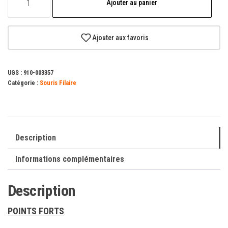
Ajouter au panier
de
Souris
USB
Ajouter aux favoris
Logitech
B100
UGS :
910-003357
800dpi
Catégorie :
Souris Filaire
-
3
Boutons
-
Description
Utilisation
Informations complémentaires
Ambidextre
-
Description
Câble
1.80m
POINTS FORTS
-