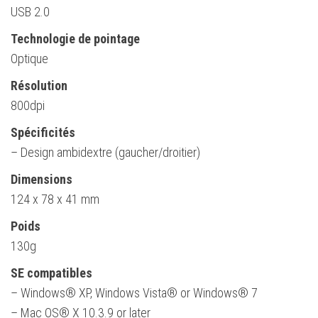
USB 2.0
Technologie de pointage
Optique
Résolution
800dpi
Spécificités
– Design ambidextre (gaucher/droitier)
Dimensions
124 x 78 x 41 mm
Poids
130g
SE compatibles
– Windows® XP, Windows Vista® or Windows® 7
– Mac OS® X 10.3.9 or later