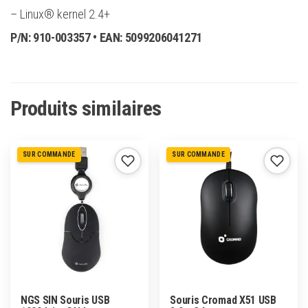
– Linux® kernel 2.4+
P/N:
910-003357
• EAN:
5099206041271
Produits similaires
SUR COMMANDE
SUR COMMANDE
NGS SIN Souris USB
Souris Cromad X51 USB