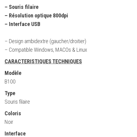
Couleur
– Souris filaire
Noir
– Résolution optique 800dpi
– Interface USB
– Design ambidextre (gaucher/droitier)
– Compatible Windows, MACOs & Linux
CARACTERISTIQUES TECHNIQUES
Modèle
B100
Type
Souris filaire
Coloris
Noir
Interface