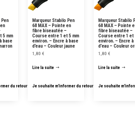
o Pen
Marqueur Stabilo Pen
Marqueur Stabilo 
 en
68 MAX – Pointe en
68 MAX – Pointe e
–
fibre biseautée –
fibre biseautée –
et 5 mm
Course entre 1 et 5 mm
Course entre 1 et
 à base
environ. – Encre à base
environ. – Encre à
marron
d’eau – Couleur jaune
d’eau – Couleur o
1,80
€
1,80
€
Lire la suite
Lire la suite
ormer du retour en stock
Je souhaite m'informer du retour en stock
Je souhaite m'infor