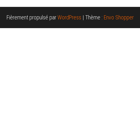
Fièrement propulsé par
WordPress
|
Thème :
Envo Shopper