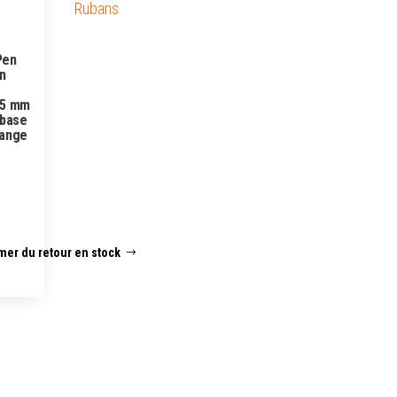
Rubans
Pen
n
 5 mm
 base
range
mer du retour en stock