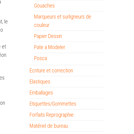
à
Gouaches
Marqueurs et surligneurs de
, le
couleur
lo
Papier Dessin
 et
Pate a Modeler
éon.
Posca
Ecriture et correction
nes
Elastiques
Emballages
ion
Etiquettes/Gommettes
Forfaits Reprographie
Matériel de bureau