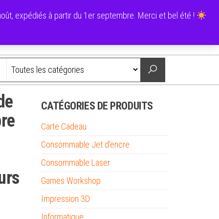
0
ût, expédiés à partir du 1er septembre. Merci et bel été !
0,00 €
Nous contacter
de
CATÉGORIES DE PRODUITS
bre
Carte Cadeau
Consommable Jet d'encre
Consommable Laser
urs
Games Workshop
Impression 3D
Informatique