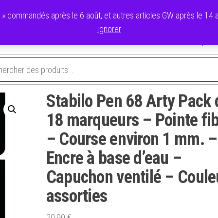
commandés après le 6 août, et autres articles GW après le 14 ao
Ignorer
avoris
Validation de la commande
Panier
Mon compte
Stabilo Pen 68 Arty Pack 
18 marqueurs – Pointe fi
– Course environ 1 mm. –
Encre à base d’eau –
Capuchon ventilé – Coule
assorties
20,90
€