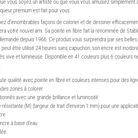
Que vous soyez un artiste ou que vous vous amusiez simplement 
queur premium est fait pour vous.
ez d’innombrables façons de colorier et de dessiner efficacement
era votre nouvel ami. Sa pointe en fibre fait la renommée de Stabi
allemande depuis 1966. Ce produit vous surprendra par ses belles
l peut être utilisé 24 heures sans capuchon, son encre est inodore
rès vive et lumineuse. Disponible en 41 couleurs plus 6 couleurs n
:
te qualité avec pointe en fibre et couleurs intenses pour des lig
ndes zones à colorer.
ionnés avec une grande brillance et luminosité.
résistante (M) (largeur de trait d’environ 1 mm) pour une applicat
cre.
ncre à base d’eau.
lée.