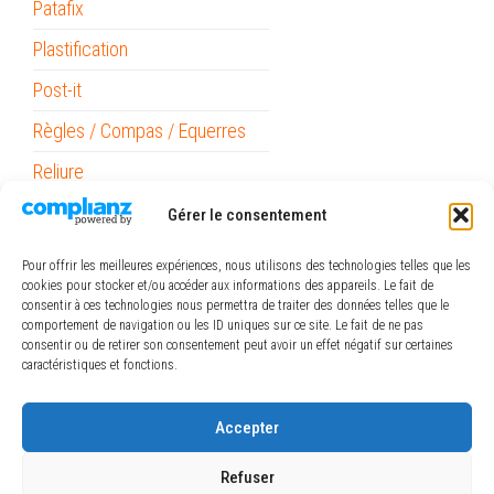
Patafix
Plastification
Post-it
Règles / Compas / Equerres
Reliure
Ruban Adhésif
Gérer le consentement
Stabilo Point 88
Pour offrir les meilleures expériences, nous utilisons des technologies telles que les
cookies pour stocker et/ou accéder aux informations des appareils. Le fait de
Surligneurs
consentir à ces technologies nous permettra de traiter des données telles que le
comportement de navigation ou les ID uniques sur ce site. Le fait de ne pas
Piles
consentir ou de retirer son consentement peut avoir un effet négatif sur certaines
caractéristiques et fonctions.
ref_logiciel
Rubans
Accepter
The Army Painter
Refuser