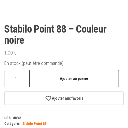
Stabilo Point 88 – Couleur
noire
1,00
€
En stock (peut être commandé)
quantité
Ajouter au panier
de
Stabilo
Point
Ajouter aux favoris
88
-
UGS :
88/46
Couleur
Catégorie :
Stabilo Point 88