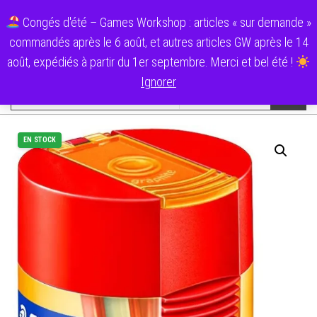
Aller
0
Ecolo Cartouche
Congés d'été – Games Workshop : articles « sur demande »
au
Menu
commandés après le 6 août, et autres articles GW après le 14
contenu
Catégories
août, expédiés à partir du 1er septembre. Merci et bel été !
Ignorer
EN STOCK