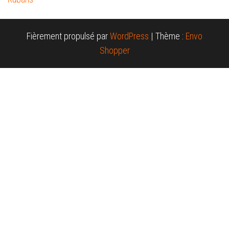
Fièrement propulsé par
WordPress
|
Thème :
Envo
Shopper