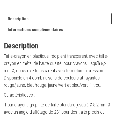
jusqu'à
8,2
mm
Description
-
Informations complémentaires
angle
d'affûtage
Description
23º
Taille-crayon en plastique, récipient transparent, avec taille-
crayon en métal de haute qualité, pour crayons jusqu’à 8,2
mm Ø, couvercle transparent avec fermeture à pression.
Disponible en 4 combinaisons de couleurs attrayantes :
rouge/jaune, bleu/rouge, jaune/vert et bleu/vert. 1 trou.
Caractéristiques :
-Pour crayons graphite de taille standard jusqu’à Ø 8,2 mm Ø
avec un angle d’affûtage de 23° pour des traits précis et