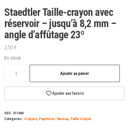
Staedtler Taille-crayon avec
réservoir – jusqu’à 8,2 mm –
angle d’affûtage 23º
2,50
€
En stock
quantité
Ajouter au panier
de
Staedtler
Taille-
Ajouter aux favoris
crayon
avec
UGS :
511006
réservoir
Catégories :
Crayons
,
Papeterie / Bureau
,
Taille-Crayon
-