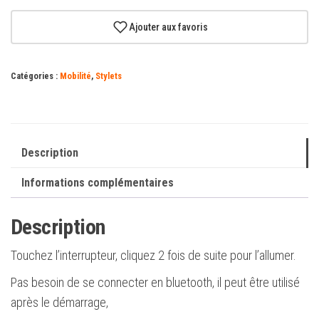
Stylet
tactile
Ajouter aux favoris
actif
pour
Catégories :
Mobilité
,
Stylets
tablette,
téléphone
portable,
IOS,
Description
Android,
Informations complémentaires
Windows,
Apple,
Description
Ipad,
XIAOMI,
Touchez l’interrupteur, cliquez 2 fois de suite pour l’allumer.
HUAWEI
Pas besoin de se connecter en bluetooth, il peut être utilisé
après le démarrage,