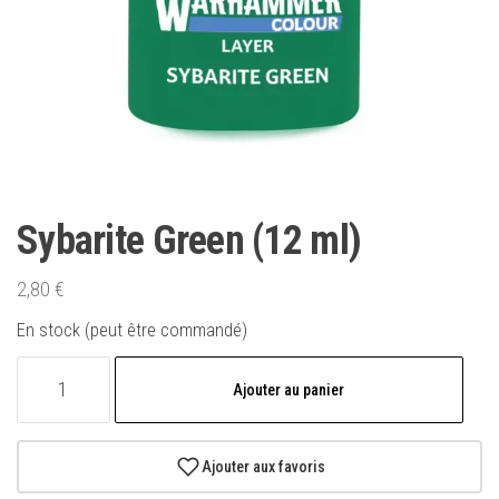
Sybarite Green (12 ml)
2,80
€
En stock (peut être commandé)
quantité
Ajouter au panier
de
Sybarite
Green
Ajouter aux favoris
(12