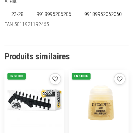
À l’eau
23-28
9918995206206
99189952062060
EAN 5011921192465
Produits similaires
EN STOCK
EN STOCK