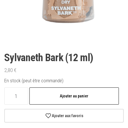
Sylvaneth Bark (12 ml)
2,80
€
En stock (peut être commandé)
quantité
Ajouter au panier
de
Sylvaneth
Bark
Ajouter aux favoris
(12