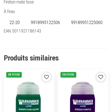
Finition mate lisse
À l’eau
22-20
9918995122506
99189951225060
EAN 5011921186143
Produits similaires
EN STOCK
EN STOCK