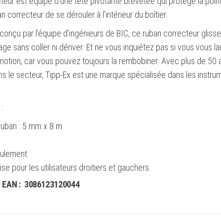
teur est équipé d’une tête pivotante brevetée qui protège la poin
-
 correcteur de se dérouler à l’intérieur du boîtier.
Écriture
nçu par l’équipe d’ingénieurs de BIC, ce ruban correcteur glisse
instantanée
age sans coller ni dériver. Et ne vous inquiétez pas si vous vous la
motion, car vous pouvez toujours la rembobiner. Avec plus de 50 
s le secteur, Tipp-Ex est une marque spécialisée dans les instru
:
ruban : 5 mm x 8 m
ulement.
se pour les utilisateurs droitiers et gauchers.
 EAN :
3086123120044