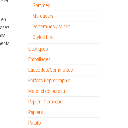
te et
Gommes
Marqueurs
 en
Portemines / Mines
issez
ans
Stylos Bille
ments
Elastiques
Emballages
Etiquettes/Gommettes
Forfaits Reprographie
Matériel de bureau
Papier Thermique
Papiers
Patafix