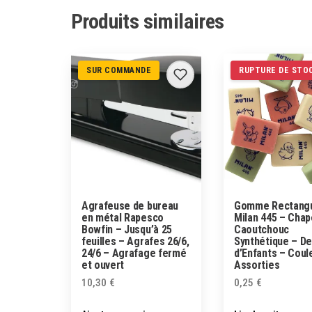
Produits similaires
SUR COMMANDE
RUPTURE DE STO
Agrafeuse de bureau
Gomme Rectangu
en métal Rapesco
Milan 445 – Chap
Bowfin – Jusqu’à 25
Caoutchouc
feuilles – Agrafes 26/6,
Synthétique – De
24/6 – Agrafage fermé
d’Enfants – Coul
et ouvert
Assorties
10,30
€
0,25
€