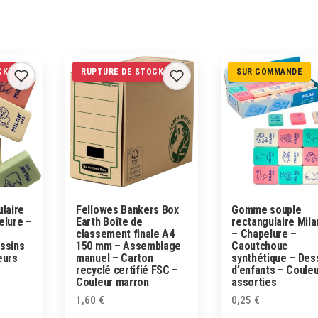
CK
RUPTURE DE STOCK
SUR COMMANDE
laire
Fellowes Bankers Box
Gomme souple
elure –
Earth Boîte de
rectangulaire Mila
classement finale A4
– Chapelure –
ssins
150 mm – Assemblage
Caoutchouc
eurs
manuel – Carton
synthétique – Des
recyclé certifié FSC –
d’enfants – Coule
Couleur marron
assorties
1,60
€
0,25
€