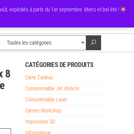
0
ût, expédiés à partir du 1er septembre. Merci et bel été !
0,00 €
Nous contacter
CATÉGORIES DE PRODUITS
x 8
Carte Cadeau
re
Consommable Jet d'encre
Consommable Laser
Games Workshop
Impression 3D
Informatique