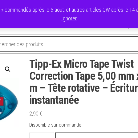
commandés après le 6 août, et autres articles GW après le 14 ao
Ignorer
avoris
Validation de la commande
Panier
Mon compte
Tipp-Ex Micro Tape Twist
Correction Tape 5,00 mm 
m – Tête rotative – Écritu
instantanée
2,90
€
Disponible sur commande
quantité