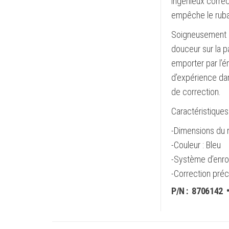
ingénieux correc
empêche le ruban
Soigneusement co
douceur sur la p
emporter par l’é
d’expérience dan
de correction.
Caractéristiques 
-Dimensions du 
-Couleur : Bleu
-Système d’enro
-Correction préci
P/N :
8706142
•