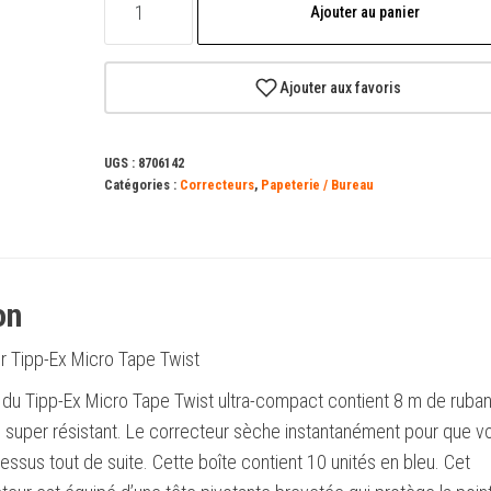
Ajouter au panier
de
Tipp-
Ex
Ajouter aux favoris
Micro
Tape
UGS :
8706142
Twist
Catégories :
Correcteurs
,
Papeterie / Bureau
Correction
Tape
5,00
mm
on
x
r Tipp-Ex Micro Tape Twist
8
m
r du Tipp-Ex Micro Tape Twist ultra-compact contient 8 m de ruba
-
c super résistant. Le correcteur sèche instantanément pour que v
Tête
dessus tout de suite. Cette boîte contient 10 unités en bleu. Cet
rotative