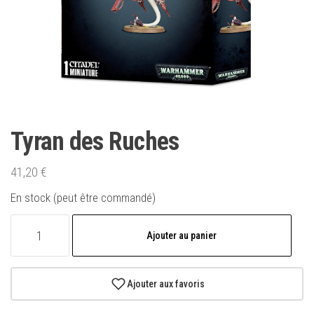
Tyran des Ruches
41,20
€
En stock (peut être commandé)
quantité
Ajouter au panier
de
Tyran
des
Ajouter aux favoris
Ruches