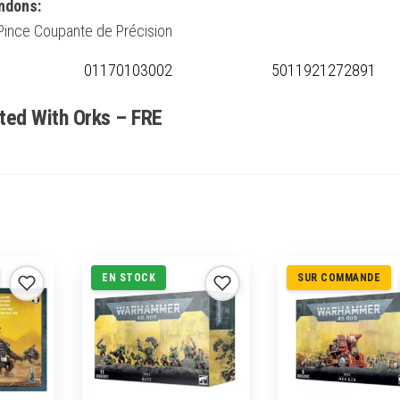
ndons:
 Pince Coupante de Précision
01170103002
5011921272891
rted With Orks – FRE
EN STOCK
SUR COMMANDE