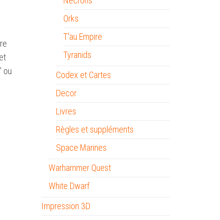
Necrons
Orks
T'au Empire
re
Tyranids
et
’ ou
Codex et Cartes
Decor
Livres
Règles et suppléments
Space Marines
Warhammer Quest
White Dwarf
Impression 3D