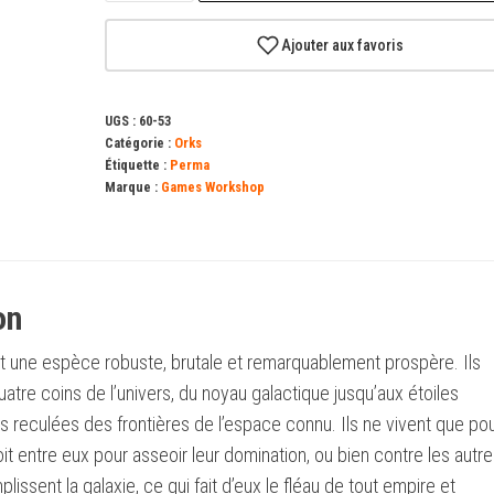
Warhammer
40,000:
Ajouter aux favoris
Commencer
avec
UGS :
60-53
les
Catégorie :
Orks
Orks
Étiquette :
Perma
Marque :
Games Workshop
(Français)
on
t une espèce robuste, brutale et remarquablement prospère. Ils
uatre coins de l’univers, du noyau galactique jusqu’aux étoiles
s reculées des frontières de l’espace connu. Ils ne vivent que po
oit entre eux pour asseoir leur domination, ou bien contre les autr
issent la galaxie, ce qui fait d’eux le fléau de tout empire et