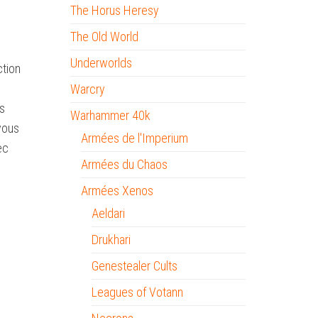
The Horus Heresy
The Old World
Underworlds
ction
Warcry
us
Warhammer 40k
vous
Armées de l'Imperium
ec
Armées du Chaos
Armées Xenos
Aeldari
Drukhari
Genestealer Cults
Leagues of Votann