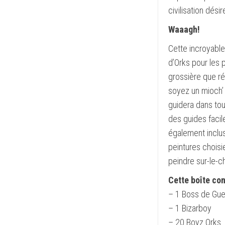
civilisation dési
Waaagh!
Cette incroyable
d’Orks pour les
grossière que ré
soyez un mioch’ 
guidera dans tou
des guides facil
également inclu
peintures choisi
peindre sur-le-
Cette boîte con
– 1 Boss de Gue
– 1 Bizarboy
– 20 Boyz Orks