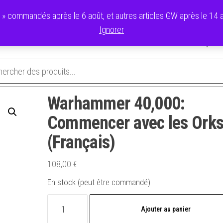
commandés après le 6 août, et autres articles GW après le 14 ao
Ignorer
avoris
Validation de la commande
Panier
Mon compte
Warhammer 40,000:
Commencer avec les Ork
(Français)
108,00
€
En stock (peut être commandé)
quantité
Ajouter au panier
de