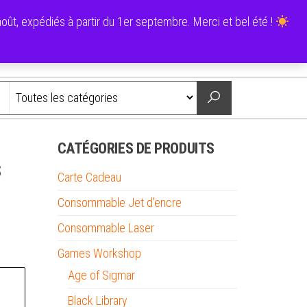
0
ût, expédiés à partir du 1er septembre. Merci et bel été !
0,00 €
Nous contacter
CATÉGORIES DE PRODUITS
s
Carte Cadeau
Consommable Jet d'encre
Consommable Laser
Games Workshop
Age of Sigmar
Black Library