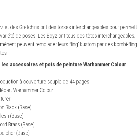
yz et des Gretchins ont des torses interchangeables pour permett
variété de poses. Les Boyz ont tous des têtes interchangeables, 
 mènent peuvent remplacer leurs fling’ kustom par des kombi-fling
tes.
t les accessoires et pots de peinture Warhammer Colour
troduction à couverture souple de 44 pages
 départ Warhammer Colour
xturer
on Black (Base)
Flesh (Base)
ord Brass (Base)
belcher (Base)