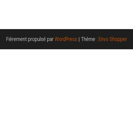
Fièrement propulsé par
WordPress
|
Thème :
Envo Shopper