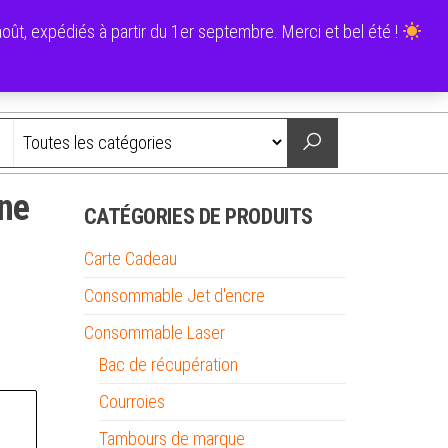
0
ût, expédiés à partir du 1er septembre. Merci et bel été !
0,00 €
Nous contacter
ine
CATÉGORIES DE PRODUITS
Carte Cadeau
Consommable Jet d'encre
Consommable Laser
Bac de récupération
Courroies
Tambours de marque