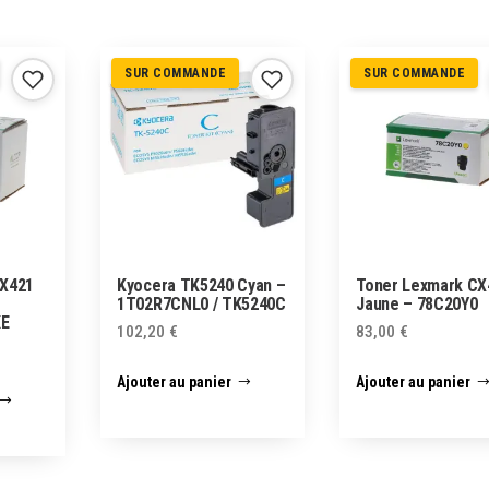
SUR COMMANDE
SUR COMMANDE
CX421
Kyocera TK5240 Cyan –
Toner Lexmark CX
1T02R7CNL0 / TK5240C
Jaune – 78C20Y0
KE
102,20
€
83,00
€
Ajouter au panier
Ajouter au panier