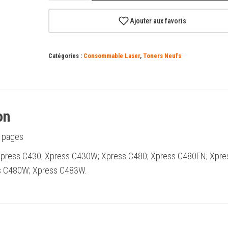
Cartouche
de
Ajouter aux favoris
toner
d'origine
Catégories :
Consommable Laser
,
Toners Neufs
Samsung
CLT-
M404S
Magenta
on
-
SU234A
 pages
 Xpress C430; Xpress C430W; Xpress C480; Xpress C480FN; Xpre
s C480W; Xpress C483W.