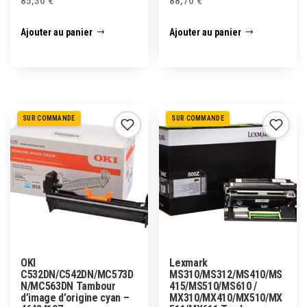
85,30
€
88,70
€
Ajouter au panier
Ajouter au panier
SUR COMMANDE
SUR COMMANDE
OKI
Lexmark
C532DN/C542DN/MC573D
MS310/MS312/MS410/MS
N/MC563DN Tambour
415/MS510/MS610 /
d’image d’origine cyan –
MX310/MX410/MX510/MX