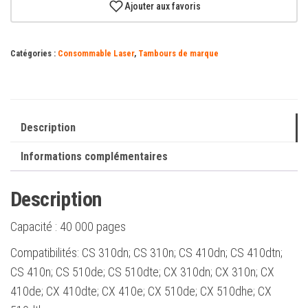
CS310/CS410/CS510/CX310/CX410/CX510
Ajouter aux favoris
Développeur
Magenta
Catégories :
Consommable Laser
,
Tambours de marque
Original
-
70C0D30/700D3
Description
Informations complémentaires
Description
Capacité :
40 000 pages
Compatibilités: CS 310dn; CS 310n; CS 410dn; CS 410dtn;
CS 410n; CS 510de; CS 510dte; CX 310dn; CX 310n; CX
410de; CX 410dte; CX 410e; CX 510de; CX 510dhe; CX