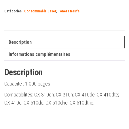
de
Catégories :
Consommable Laser
,
Toners Neufs
toner
jaune
d'origine
-
Description
80C20Y0/802Y
Informations complémentaires
Description
Capacité :
1 000 pages
Compatibilités: CX 310dn; CX 310n; CX 410de; CX 410dte;
CX 410e; CX 510de; CX 510dhe; CX 510dthe.