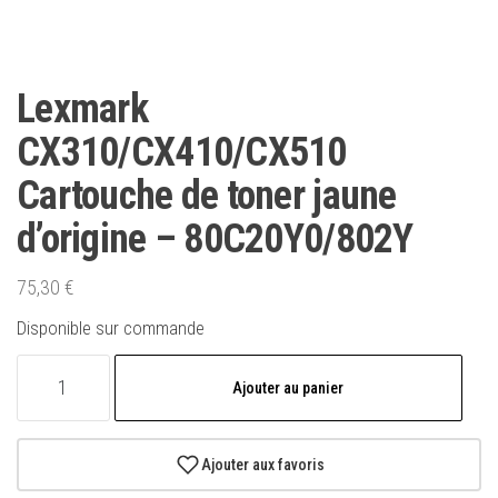
Lexmark
CX310/CX410/CX510
Cartouche de toner jaune
d’origine – 80C20Y0/802Y
75,30
€
Disponible sur commande
quantité
Ajouter au panier
de
Lexmark
CX310/CX410/CX510
Ajouter aux favoris
Cartouche