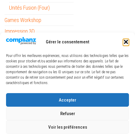
Unités Fusion (Four)
Games Workshop
Impression 3D
Informatique
Gérer le consentement
Mobilité
Pour offrir les meilleures expériences, nous utilisons des technologies telles que les
cookies pour stocker et/ou accéder aux informations des appareils. Le fait de
Outils
consentir à ces technologies nous permettra de traiter des données telles que le
comportement de navigation ou les ID uniques sur ce site. Le fait de ne pas
Papeterie / Bureau
consentir ou de retirer son consentement peut avoir un effet négatif sur certaines
caractéristiques et fonctions.
Piles
ref_logiciel
Accepter
Rubans
Refuser
Voir les préférences
Fièrement propulsé par
WordPress
|
Thème :
Envo