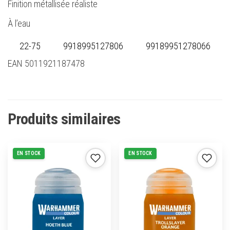
Finition métallisée réaliste
À l’eau
22-75
9918995127806
99189951278066
EAN 5011921187478
Produits similaires
EN STOCK
EN STOCK