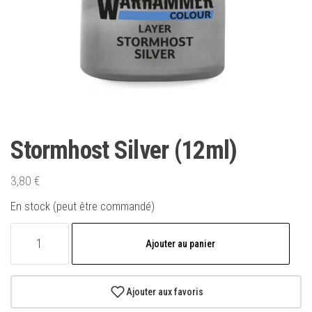
Stormhost Silver (12ml)
3,80
€
En stock (peut être commandé)
quantité
Ajouter au panier
de
Stormhost
Silver
Ajouter aux favoris
(12ml)