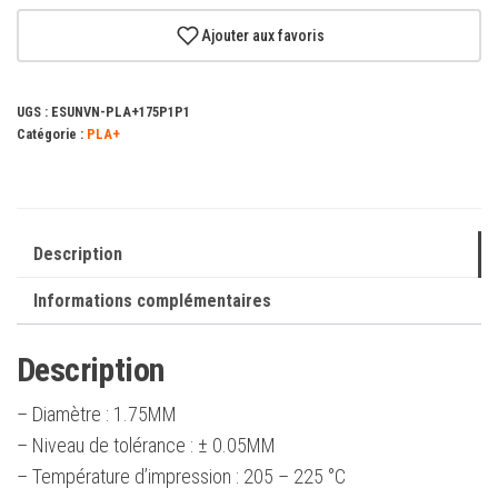
eSUN
PLA+
Ajouter aux favoris
Rose
1.75mm
UGS :
ESUNVN-PLA+175P1P1
1Kg
Catégorie :
PLA+
Description
Informations complémentaires
Description
– Diamètre : 1.75MM
– Niveau de tolérance : ± 0.05MM
– Température d’impression : 205 – 225 °C