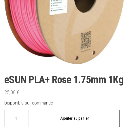
eSUN PLA+ Rose 1.75mm 1Kg
25,00
€
Disponible sur commande
quantité
Ajouter au panier
de