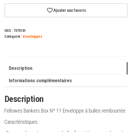
Fellowes
Bankers
Ajouter aux favoris
Box
Nº11
UGS :
7375101
Enveloppe
Catégorie :
Enveloppes
à
bulles
rembourrée
110x160
Description
mm
Informations complémentaires
Description
Fellowes Bankers Box Nº 11 Enveloppe à bulles rembourrée
Caractéristiques :