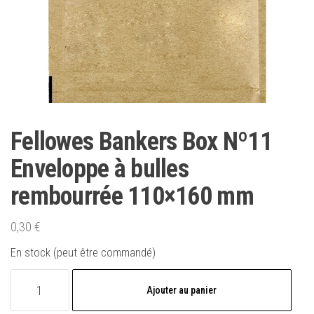
Fellowes Bankers Box Nº11
Enveloppe à bulles
rembourrée 110×160 mm
0,30
€
En stock (peut être commandé)
quantité
Ajouter au panier
de