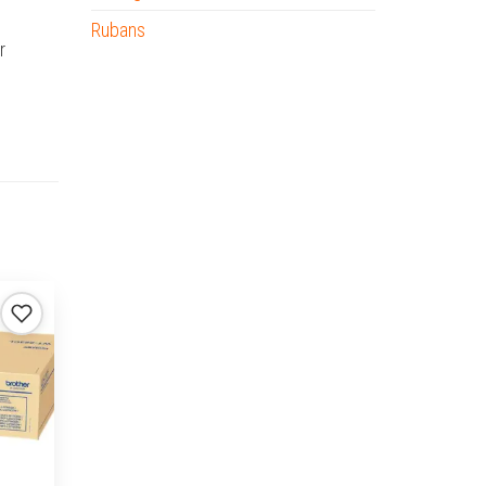
Rubans
r