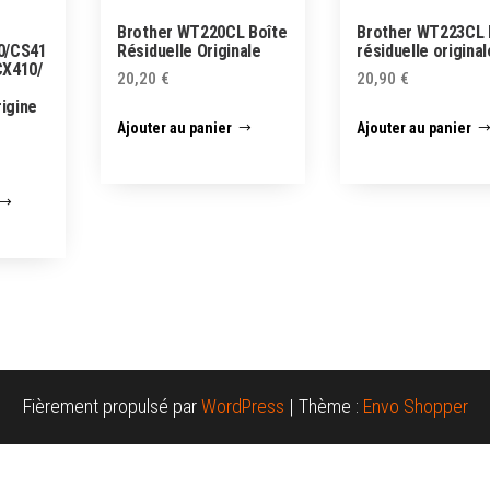
Brother WT220CL Boîte
Brother WT223CL 
0/CS41
Résiduelle Originale
résiduelle original
CX410/
20,20
€
20,90
€
rigine
Ajouter au panier
Ajouter au panier
Fièrement propulsé par
WordPress
|
Thème :
Envo Shopper