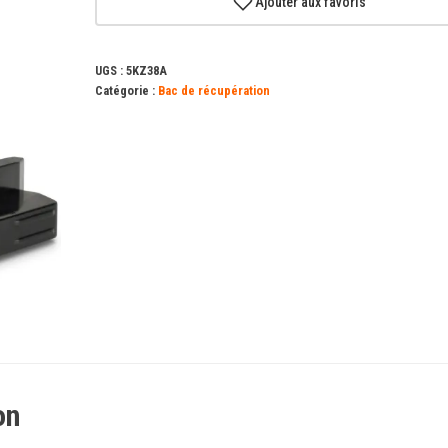
Ajouter aux favoris
-
Bac
UGS :
5KZ38A
de
Catégorie :
Bac de récupération
récupération
on