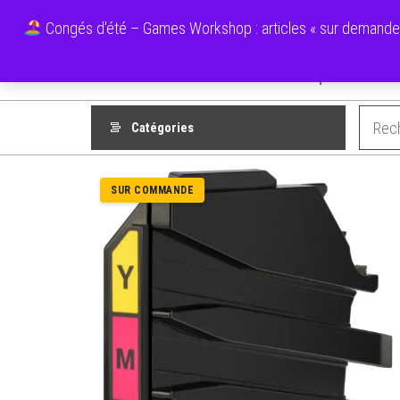
Aller
Ecolo Cartouche
Congés d'été – Games Workshop : articles « sur demande » 
au
contenu
Boutique
Mes F
Catégories
SUR COMMANDE