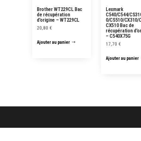
Brother WT229CL Bac
Lexmark
de récupération
C540/C544/CS31
d’origine – WT229CL
0/CS510/CX310/
CX510 Bac de
20,80
€
récupération d’o
– C540X75G
Ajouter au panier
17,70
€
Ajouter au panier