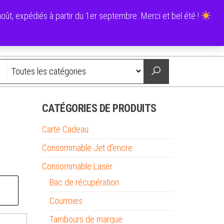
0
ût, expédiés à partir du 1er septembre. Merci et bel été !
0,00 €
Nous contacter
CATÉGORIES DE PRODUITS
Carte Cadeau
Consommable Jet d'encre
Consommable Laser
Bac de récupération
Courroies
Tambours de marque