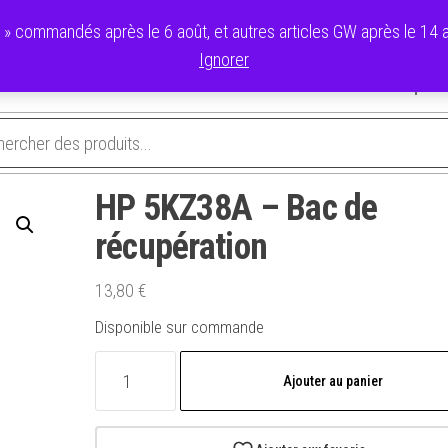
commandés après le 6 août, et autres articles GW après le 14 ao
Ignorer
avoris
Validation de la commande
Panier
Mon compte
HP 5KZ38A – Bac de
récupération
13,80
€
Disponible sur commande
quantité
Ajouter au panier
de
HP
5KZ38A