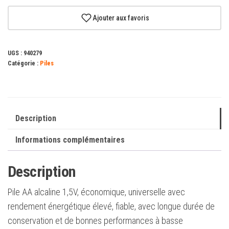
Piles
alcalines
Ajouter aux favoris
Duracell
MN1500B4
UGS :
940279
AA
Catégorie :
Piles
LR6
1.5V
Plus
Power
Description
(4
Informations complémentaires
unités)
Description
Pile AA alcaline 1,5V, économique, universelle avec
rendement énergétique élevé, fiable, avec longue durée de
conservation et de bonnes performances à basse