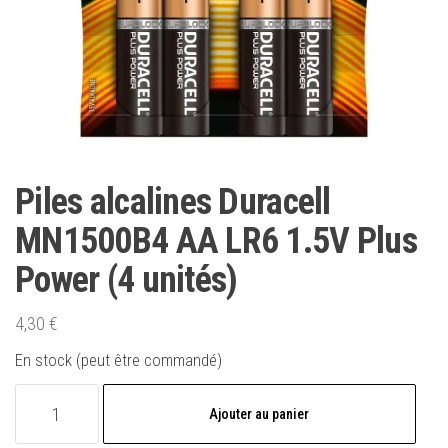
Piles alcalines Duracell
MN1500B4 AA LR6 1.5V Plus
Power (4 unités)
4,30
€
En stock (peut être commandé)
quantité
Ajouter au panier
de