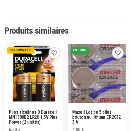
Produits similaires
SUR COMMANDE
EN STOCK
Piles alcalines D Duracell
Maxell Lot de 5 piles
MN1300B2 LR20 1,5V Plus
bouton au lithium CR2032
Power (2 unités)
3 V
6,60
€
4,00
€