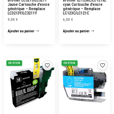
Brother LC3213/LC3211
Brother LC123XL/LC121XL
Jaune Cartouche d’encre
cyan Cartouche d’encre
générique – Remplace
générique – Remplace
LC3213Y/LC3211Y
LC123C/LC121C
9,00
€
6,00
€
Ajouter au panier
Ajouter au panier
EN STOCK
EN STOCK