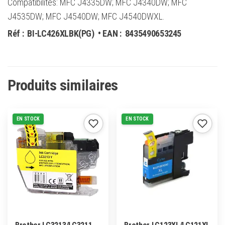
Compatibilités: MFC J4335DW; MFC J4340DW; MFC
J4535DW; MFC J4540DW; MFC J4540DWXL.
Réf :
BI-LC426XLBK(PG)
• EAN :
8435490653245
Produits similaires
EN STOCK
EN STOCK