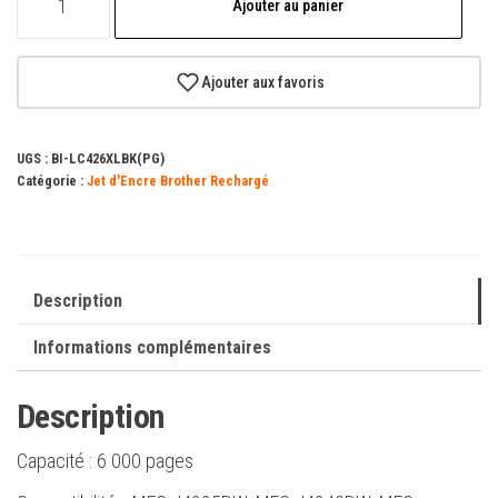
Ajouter au panier
de
Brother
LC426XL
Ajouter aux favoris
noire
Cartouche
UGS :
BI-LC426XLBK(PG)
d'encre
Catégorie :
Jet d'Encre Brother Rechargé
pigmentée
générique
-
Remplace
Description
LC426XLBK
Informations complémentaires
Description
Capacité :
6 000 pages