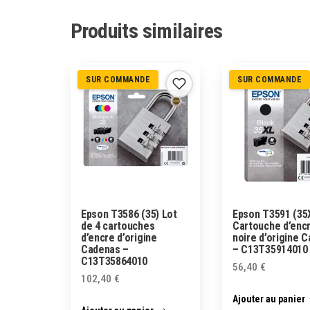
Produits similaires
SUR COMMANDE
SUR COMMANDE
Epson T3586 (35) Lot
Epson T3591 (35
de 4 cartouches
Cartouche d’enc
d’encre d’origine
noire d’origine 
Cadenas –
– C13T35914010
C13T35864010
56,40
€
102,40
€
Ajouter au panier