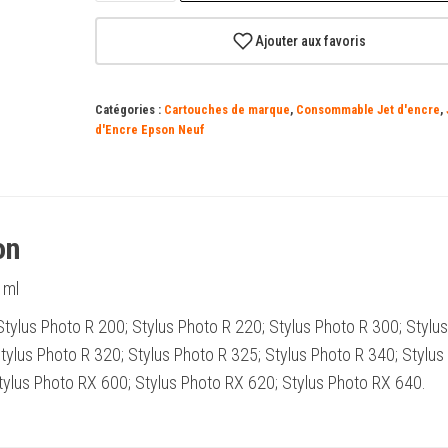
Recharge
Epson
Ajouter aux favoris
T0483
Magenta
Catégories :
Cartouches de marque
,
Consommable Jet d'encre
,
-
d'Encre Epson Neuf
Remplace
C13T04834010
on
 ml
 Stylus Photo R 200; Stylus Photo R 220; Stylus Photo R 300; Stylus
ylus Photo R 320; Stylus Photo R 325; Stylus Photo R 340; Stylus
tylus Photo RX 600; Stylus Photo RX 620; Stylus Photo RX 640.