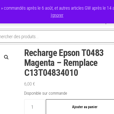
commandés après le 6 août, et autres articles GW après le 14 ao
Ignorer
avoris
Validation de la commande
Panier
Mon compte
Recharge Epson T0483
Magenta – Remplace
C13T04834010
6,00
€
Disponible sur commande
quantité
Ajouter au panier
de