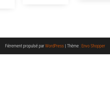
Fièrement propulsé par
WordPress
|
Thème :
Envo Shopper