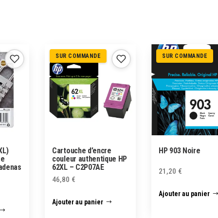
SUR COMMANDE
SUR COMMANDE
XL)
Cartouche d’encre
HP 903 Noire
re
couleur authentique HP
Cadenas
62XL – C2P07AE
21,20
€
46,80
€
Ajouter au panier
Ajouter au panier