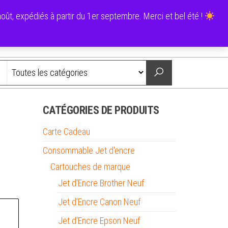
0
ût, expédiés à partir du 1er septembre. Merci et bel été !
0,00 €
Nous contacter
CATÉGORIES DE PRODUITS
Carte Cadeau
Consommable Jet d'encre
Cartouches de marque
Jet d'Encre Brother Neuf
Jet d'Encre Canon Neuf
Jet d'Encre Epson Neuf