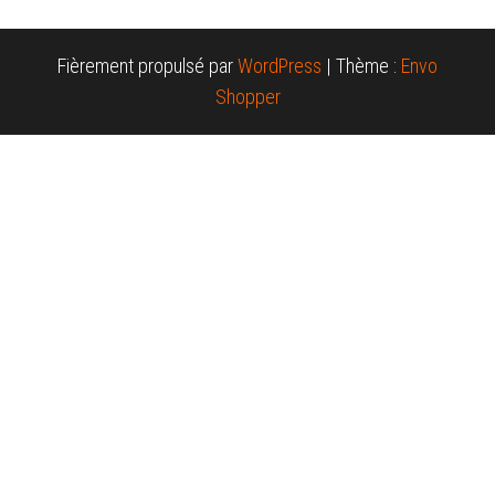
Fièrement propulsé par
WordPress
|
Thème :
Envo
Shopper