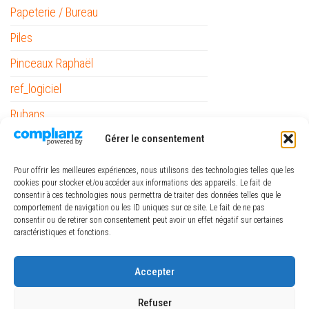
Papeterie / Bureau
Piles
Pinceaux Raphaël
ref_logiciel
Rubans
The Army Painter
Gérer le consentement
Pour offrir les meilleures expériences, nous utilisons des technologies telles que les
cookies pour stocker et/ou accéder aux informations des appareils. Le fait de
consentir à ces technologies nous permettra de traiter des données telles que le
comportement de navigation ou les ID uniques sur ce site. Le fait de ne pas
consentir ou de retirer son consentement peut avoir un effet négatif sur certaines
caractéristiques et fonctions.
€
-
Minimum Price
Maximum Price
Accepter
FILTRER
Refuser