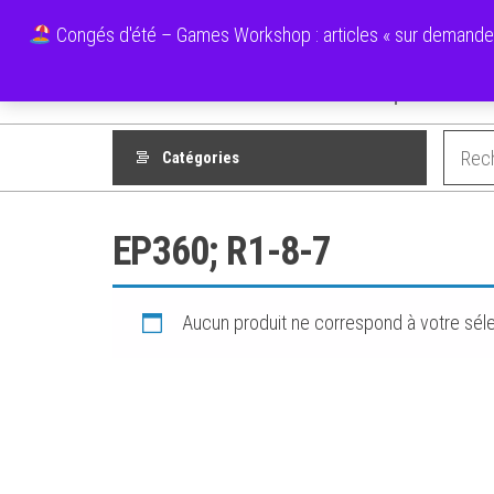
Aller
Ecolo Cartouche
Congés d'été – Games Workshop : articles « sur demande » 
au
contenu
Boutique
Mes F
Catégories
EP360; R1-8-7
Aucun produit ne correspond à votre séle