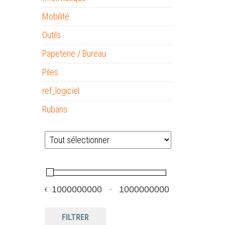
Mobilité
Outils
Papeterie / Bureau
Piles
ref_logiciel
Rubans
€
-
Minimum Price
Maximum Price
FILTRER