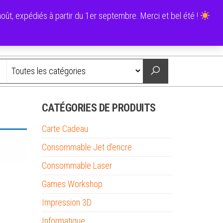
0
ût, expédiés à partir du 1er septembre. Merci et bel été !
0,00 €
Nous contacter
CATÉGORIES DE PRODUITS
Carte Cadeau
Consommable Jet d'encre
Consommable Laser
Games Workshop
Impression 3D
Informatique