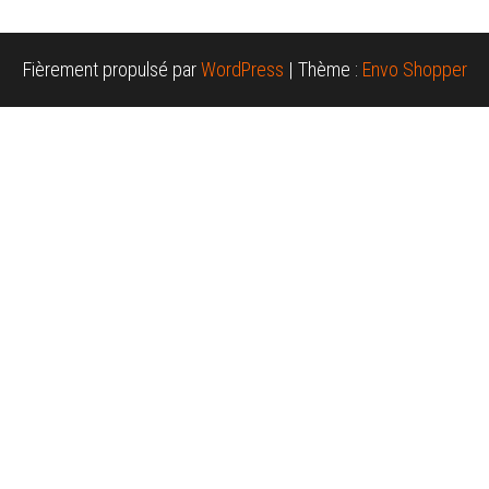
Fièrement propulsé par
WordPress
|
Thème :
Envo Shopper