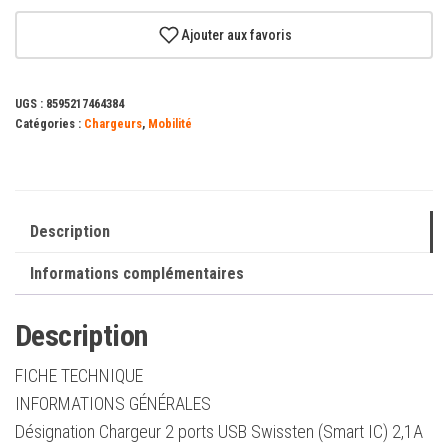
Chargeur
2
Ajouter aux favoris
ports
USB
UGS :
8595217464384
Swissten
Catégories :
Chargeurs
,
Mobilité
(Smart
IC)
2,1A
+
Description
Câble
Informations complémentaires
Micro
USB
Description
1.2m,
Blanc
FICHE TECHNIQUE
INFORMATIONS GÉNÉRALES
Désignation Chargeur 2 ports USB Swissten (Smart IC) 2,1A