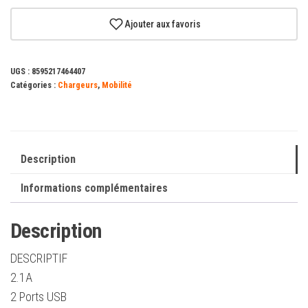
Chargeur
2
Ajouter aux favoris
ports
USB
UGS :
8595217464407
Swissten
Catégories :
Chargeurs
,
Mobilité
(Smart
IC)
2,1A
+
Description
Câble
Informations complémentaires
USB-
C
Description
1.2m,
Blanc
DESCRIPTIF
2.1A
2 Ports USB