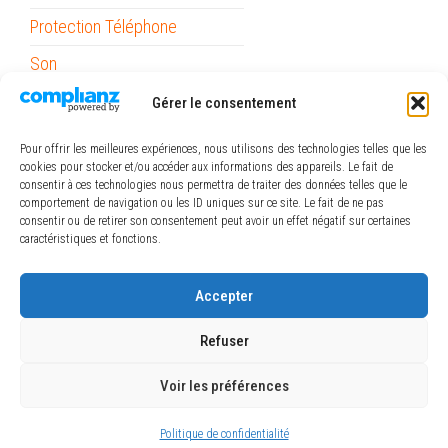
Protection Téléphone
Son
Stylets
Gérer le consentement
Support Voiture
Pour offrir les meilleures expériences, nous utilisons des technologies telles que les
cookies pour stocker et/ou accéder aux informations des appareils. Le fait de
Outils
consentir à ces technologies nous permettra de traiter des données telles que le
comportement de navigation ou les ID uniques sur ce site. Le fait de ne pas
Papeterie / Bureau
consentir ou de retirer son consentement peut avoir un effet négatif sur certaines
caractéristiques et fonctions.
Piles
ref_logiciel
Accepter
Rubans
Refuser
Voir les préférences
Fièrement propulsé par
WordPress
|
Thème :
Envo
Shopper
Politique de confidentialité