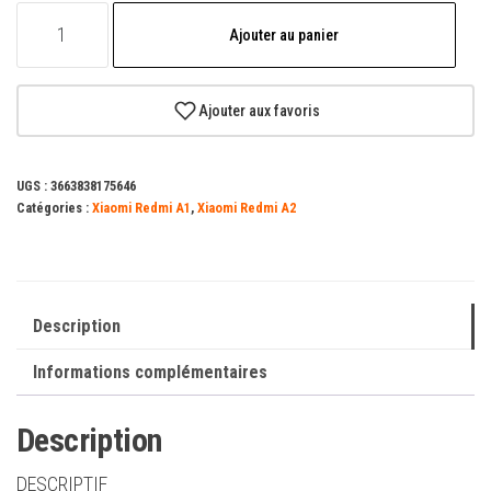
quantité
Ajouter au panier
de
Etui
Portefeuille
Ajouter aux favoris
Zanae
Pour
UGS :
3663838175646
Xiaomi
Catégories :
Xiaomi Redmi A1
,
Xiaomi Redmi A2
Redmi
A1
/
A2
Description
Informations complémentaires
Description
DESCRIPTIF