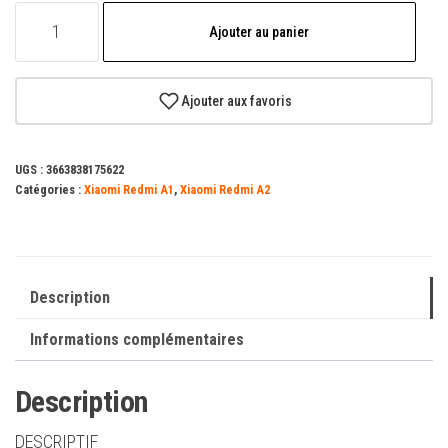
quantité
Ajouter au panier
de
Etui
Portefeuille
Ajouter aux favoris
Zanae
Pour
UGS :
3663838175622
Xiaomi
Catégories :
Xiaomi Redmi A1
,
Xiaomi Redmi A2
Redmi
A1
/
A2
Description
Informations complémentaires
Description
DESCRIPTIF